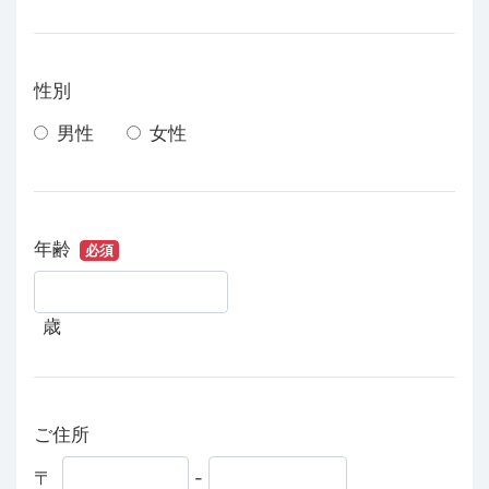
性別
男性
女性
年齢
必須
歳
ご住所
〒
-