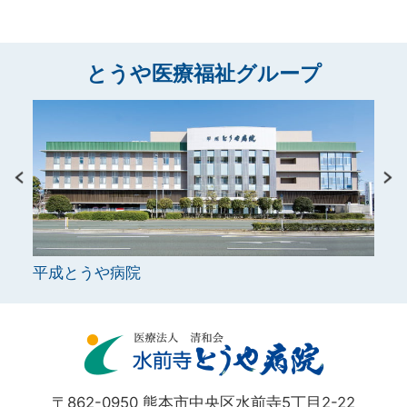
とうや医療福祉グループ
平成とうや病院
シル
〒862-0950 熊本市中央区水前寺5丁目2-22