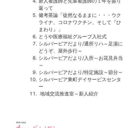
新人看護師と先輩看護師の１年を振り
返って
健考茶論「徒然なるままに・・・ウク
ライナ、コロナワクチン、そして『ひ
まわり』」
とうや医療福祉グループ入社式
シルバーピアだより/通所リハ～足湯に
どうぞ、屋外歩行～
シルバーピアだより/入所～お花見弁当
～
シルバーピアだより/特定施設～節分～
シルバーピア東町デイサービスセンタ
ー
地域交流推進室～新人紹介