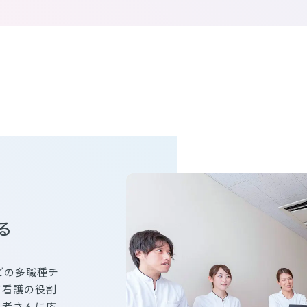
る
どの多職種チ
て看護の役割
患者さんに応