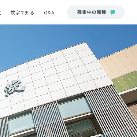
生
数字で知る
Q&A