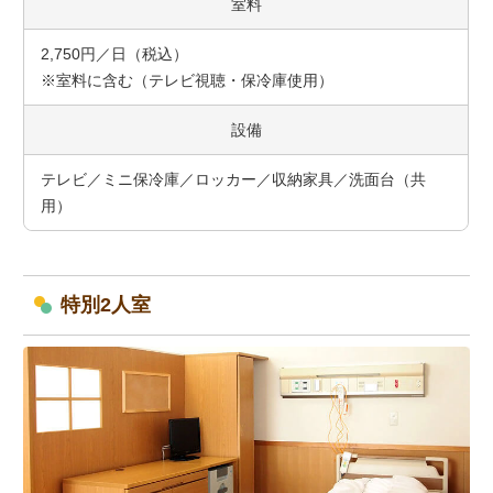
室料
2,750円／日（税込）
※室料に含む（テレビ視聴・保冷庫使用）
設備
テレビ／ミニ保冷庫／ロッカー／収納家具／洗面台（共
用）
特別2人室