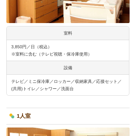
室料
3,850円／日（税込）
※室料に含む（テレビ視聴・保冷庫使用）
設備
テレビ／ミニ保冷庫／ロッカー／収納家具／応接セット／
(共用)トイレ／シャワー／洗面台
1人室