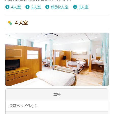
4人室
2人室
特別2人室
1人室
４人室
室料
差額ベッド代なし